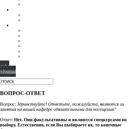
ФИЛОСОФИЯ РЕЛИГИИ
НАУЧНАЯ ДЕЯТЕЛЬНОСТЬ
КОНФЕРЕНЦИИ
СПЕЦСЕМИНАРЫ
МАТЕРИАЛЫ
БИБЛИОТЕКА
ВИДЕО
ФОТОГАЛЕРЕИ
НОВОСТИ
ПУБЛИКАЦИИ
ВОПРОС-ОТВЕТ
utube
veJournal
ВОПРОС-ОТВЕТ
Вопрос:
Здравствуйте! Ответьте, пожалуйста, являются ли
занятия на вашей кафедре обязательными для посещения?
Ответ:
Нет. Они факультативны и являются спецкурсами по
выбору. Естественно, если Вы выбираете их, то конечные