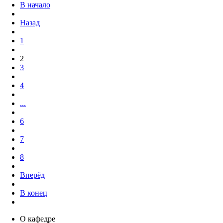
В начало
Назад
1
2
3
4
...
6
7
8
Вперёд
В конец
О кафедре