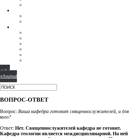
ФИЛОСОФИЯ РЕЛИГИИ
НАУЧНАЯ ДЕЯТЕЛЬНОСТЬ
КОНФЕРЕНЦИИ
СПЕЦСЕМИНАРЫ
МАТЕРИАЛЫ
БИБЛИОТЕКА
ВИДЕО
ФОТОГАЛЕРЕИ
НОВОСТИ
ПУБЛИКАЦИИ
ВОПРОС-ОТВЕТ
utube
veJournal
ВОПРОС-ОТВЕТ
Вопрос:
Ваша кафедра готовит священнослужителей, и для
кого?
Ответ:
Нет. Священнослужителей кафедра не готовит.
Кафедра теологии является междисциплинарной. На ней