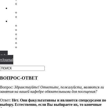
ФИЛОСОФИЯ РЕЛИГИИ
НАУЧНАЯ ДЕЯТЕЛЬНОСТЬ
КОНФЕРЕНЦИИ
СПЕЦСЕМИНАРЫ
МАТЕРИАЛЫ
БИБЛИОТЕКА
ВИДЕО
ФОТОГАЛЕРЕИ
НОВОСТИ
ПУБЛИКАЦИИ
ВОПРОС-ОТВЕТ
utube
veJournal
ВОПРОС-ОТВЕТ
Вопрос:
Здравствуйте! Ответьте, пожалуйста, являются ли
занятия на вашей кафедре обязательными для посещения?
Ответ:
Нет. Они факультативны и являются спецкурсами по
выбору. Естественно, если Вы выбираете их, то конечные