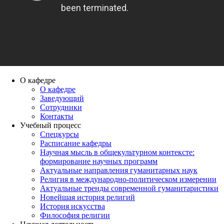
О кафедре
О кафедре
Заведующий
Сотрудники
Контакты
Учебный процесс
Спецкурсы
Расписание кафедры
Научная мысль в общекультурном контексте:
формирование научных программ
Актуальные направления гуманитарных наук
Религия в международно-политическом измерении
Актуальные тренды современной гуманитаристики
Новейшая история религий
История искусства
Философия религии