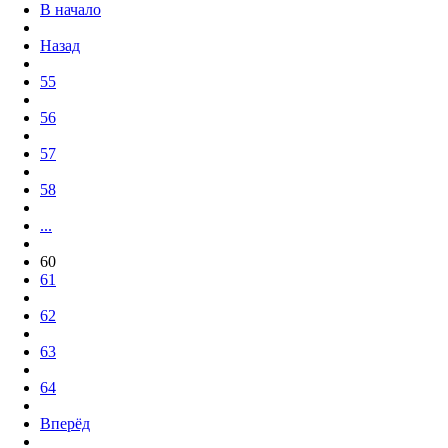
В начало
Назад
55
56
57
58
...
60
61
62
63
64
Вперёд