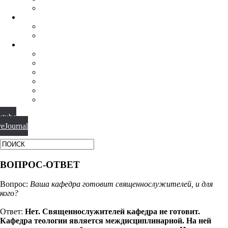
ФИЛОСОФИЯ РЕЛИГИИ
НАУЧНАЯ ДЕЯТЕЛЬНОСТЬ
КОНФЕРЕНЦИИ
СПЕЦСЕМИНАРЫ
МАТЕРИАЛЫ
БИБЛИОТЕКА
ВИДЕО
ФОТОГАЛЕРЕИ
НОВОСТИ
ПУБЛИКАЦИИ
ВОПРОС-ОТВЕТ
utube
veJournal
ВОПРОС-ОТВЕТ
Вопрос:
Ваша кафедра готовит священнослужителей, и для
кого?
Ответ:
Нет. Священнослужителей кафедра не готовит.
Кафедра теологии является междисциплинарной. На ней