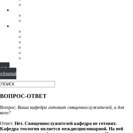
ФИЛОСОФИЯ РЕЛИГИИ
НАУЧНАЯ ДЕЯТЕЛЬНОСТЬ
КОНФЕРЕНЦИИ
СПЕЦСЕМИНАРЫ
МАТЕРИАЛЫ
БИБЛИОТЕКА
ВИДЕО
ФОТОГАЛЕРЕИ
НОВОСТИ
ПУБЛИКАЦИИ
ВОПРОС-ОТВЕТ
utube
veJournal
ВОПРОС-ОТВЕТ
Вопрос:
Ваша кафедра готовит священнослужителей, и для
кого?
Ответ:
Нет. Священнослужителей кафедра не готовит.
Кафедра теологии является междисциплинарной. На ней