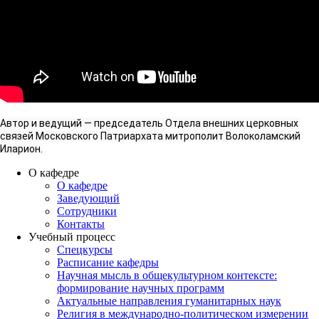
Автор и ведущий — председатель Отдела внешних церковных 
связей Московского Патриархата митрополит Волоколамский 
Иларион.
О кафедре
О кафедре
Заведующий
Сотрудники
Контакты
Учебный процесс
Спецкурсы
Расписание кафедры
Научная мысль в общекультурном контексте:
формирование научных программ
Актуальные направления гуманитарных наук
Религия в международно-политическом измерении