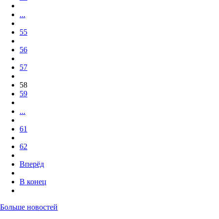
...
55
56
57
58
59
...
61
62
Вперёд
В конец
Больше новостей