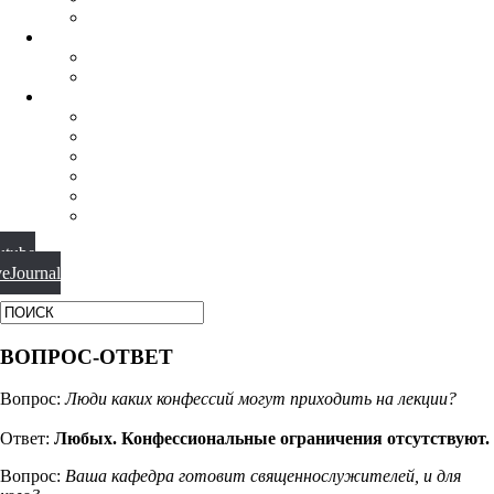
ФИЛОСОФИЯ РЕЛИГИИ
НАУЧНАЯ ДЕЯТЕЛЬНОСТЬ
КОНФЕРЕНЦИИ
СПЕЦСЕМИНАРЫ
МАТЕРИАЛЫ
БИБЛИОТЕКА
ВИДЕО
ФОТОГАЛЕРЕИ
НОВОСТИ
ПУБЛИКАЦИИ
ВОПРОС-ОТВЕТ
utube
veJournal
ВОПРОС-ОТВЕТ
Вопрос:
Люди каких конфессий могут приходить на лекции?
Ответ:
Любых. Конфессиональные ограничения отсутствуют.
Вопрос:
Ваша кафедра готовит священнослужителей, и для