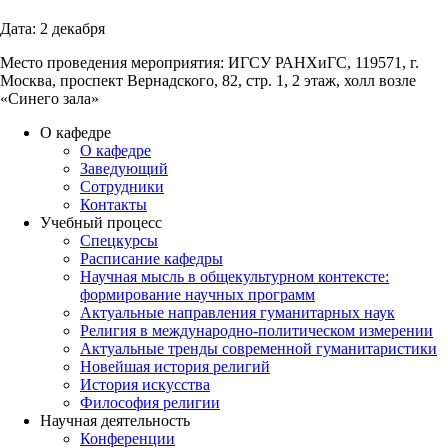
Дата: 2 декабря
Место проведения мероприятия: ИГСУ РАНХиГС, 119571, г.
Москва, проспект Вернадского, 82, стр. 1, 2 этаж, холл возле
«Синего зала»
О кафедре
О кафедре
Заведующий
Сотрудники
Контакты
Учебный процесс
Спецкурсы
Расписание кафедры
Научная мысль в общекультурном контексте:
формирование научных программ
Актуальные направления гуманитарных наук
Религия в международно-политическом измерении
Актуальные тренды современной гуманитаристики
Новейшая история религий
История искусства
Философия религии
Научная деятельность
Конференции