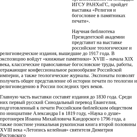
ИГСУ РАНХиГС, пройдет
выставка «Религия и
богословие в памятниках
печати».
Научная библиотека
Президентской академии
представит на выставке
российские теологические и
религиоведческие издания, вышедшие до 1917 года. В
экспозицию войдут «книжные памятники» XVIII – начала XIX
века, классические православные богословские труды, работы,
отражающие конфессиональное разнообразие Российской
империи, а также теологические журналы. Экспонаты позволят
получить общее представление об истории печати по теологии и
религиоведению в России последних трех веков.
Главную часть выставки составят издания до 1830 года. Среди
них первый русский Синодальный перевод Евангелия,
подготовленный к печати Российским библейским обществом
по инициативе Александра I в 1819 году, «Наука о душе»
протоиерея Иоанна Михайловича Кандорского 1796 года, а
также поистине уникальная рукописная книга второй половины
XVIII века «Летопись келейная» святителя Димитрия
Ростовского