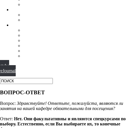
ФИЛОСОФИЯ РЕЛИГИИ
НАУЧНАЯ ДЕЯТЕЛЬНОСТЬ
КОНФЕРЕНЦИИ
СПЕЦСЕМИНАРЫ
МАТЕРИАЛЫ
БИБЛИОТЕКА
ВИДЕО
ФОТОГАЛЕРЕИ
НОВОСТИ
ПУБЛИКАЦИИ
ВОПРОС-ОТВЕТ
utube
veJournal
ВОПРОС-ОТВЕТ
Вопрос:
Здравствуйте! Ответьте, пожалуйста, являются ли
занятия на вашей кафедре обязательными для посещения?
Ответ:
Нет. Они факультативны и являются спецкурсами по
выбору. Естественно, если Вы выбираете их, то конечные