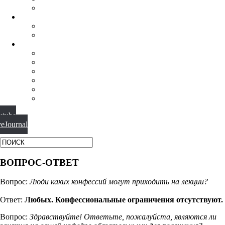
ФИЛОСОФИЯ РЕЛИГИИ
НАУЧНАЯ ДЕЯТЕЛЬНОСТЬ
КОНФЕРЕНЦИИ
СПЕЦСЕМИНАРЫ
МАТЕРИАЛЫ
БИБЛИОТЕКА
ВИДЕО
ФОТОГАЛЕРЕИ
НОВОСТИ
ПУБЛИКАЦИИ
ВОПРОС-ОТВЕТ
utube
veJournal
ВОПРОС-ОТВЕТ
Вопрос:
Люди каких конфессий могут приходить на лекции?
Ответ:
Любых. Конфессиональные ограничения отсутствуют.
Вопрос:
Здравствуйте! Ответьте, пожалуйста, являются ли