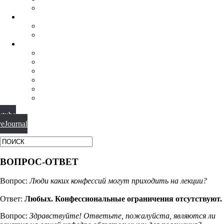
ФИЛОСОФИЯ РЕЛИГИИ
НАУЧНАЯ ДЕЯТЕЛЬНОСТЬ
КОНФЕРЕНЦИИ
СПЕЦСЕМИНАРЫ
МАТЕРИАЛЫ
БИБЛИОТЕКА
ВИДЕО
ФОТОГАЛЕРЕИ
НОВОСТИ
ПУБЛИКАЦИИ
ВОПРОС-ОТВЕТ
utube
veJournal
ВОПРОС-ОТВЕТ
Вопрос:
Люди каких конфессий могут приходить на лекции?
Ответ:
Любых. Конфессиональные ограничения отсутствуют.
Вопрос:
Здравствуйте! Ответьте, пожалуйста, являются ли