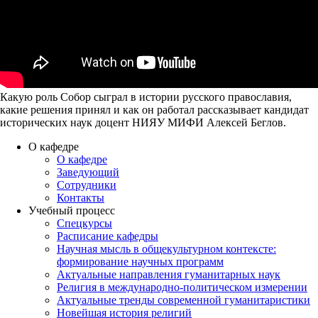
Какую роль Собор сыграл в истории русского православия,
какие решения принял и как он работал рассказывает кандидат
исторических наук доцент НИЯУ МИФИ Алексей Беглов.
О кафедре
О кафедре
Заведующий
Сотрудники
Контакты
Учебный процесс
Спецкурсы
Расписание кафедры
Научная мысль в общекультурном контексте:
формирование научных программ
Актуальные направления гуманитарных наук
Религия в международно-политическом измерении
Актуальные тренды современной гуманитаристики
Новейшая история религий