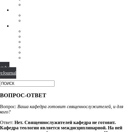
ФИЛОСОФИЯ РЕЛИГИИ
НАУЧНАЯ ДЕЯТЕЛЬНОСТЬ
КОНФЕРЕНЦИИ
СПЕЦСЕМИНАРЫ
МАТЕРИАЛЫ
БИБЛИОТЕКА
ВИДЕО
ФОТОГАЛЕРЕИ
НОВОСТИ
ПУБЛИКАЦИИ
ВОПРОС-ОТВЕТ
utube
veJournal
ВОПРОС-ОТВЕТ
Вопрос:
Ваша кафедра готовит священнослужителей, и для
кого?
Ответ:
Нет. Священнослужителей кафедра не готовит.
Кафедра теологии является междисциплинарной. На ней