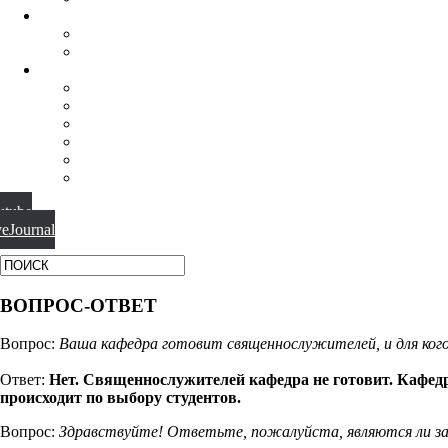
НАУЧНАЯ ДЕЯТЕЛЬНОСТЬ
КОНФЕРЕНЦИИ
СПЕЦСЕМИНАРЫ
МАТЕРИАЛЫ
БИБЛИОТЕКА
ВИДЕО
ФОТОГАЛЕРЕИ
НОВОСТИ
ПУБЛИКАЦИИ
ВОПРОС-ОТВЕТ
utube
veJournal
ВОПРОС-ОТВЕТ
Вопрос:
Ваша кафедра готовит священнослужителей, и для ког
Ответ:
Нет. Священнослужителей кафедра не готовит. Кафед
происходит по выбору студентов.
Вопрос:
Здравствуйте! Ответьте, пожалуйста, являются ли за