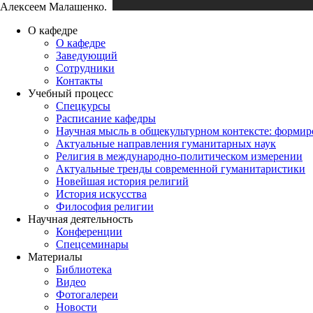
Алексеем Малашенко.
О кафедре
О кафедре
Заведующий
Сотрудники
Контакты
Учебный процесс
Спецкурсы
Расписание кафедры
Научная мысль в общекультурном контексте: форми
Актуальные направления гуманитарных наук
Религия в международно-политическом измерении
Актуальные тренды современной гуманитаристики
Новейшая история религий
История искусства
Философия религии
Научная деятельность
Конференции
Спецсеминары
Материалы
Библиотека
Видео
Фотогалереи
Новости