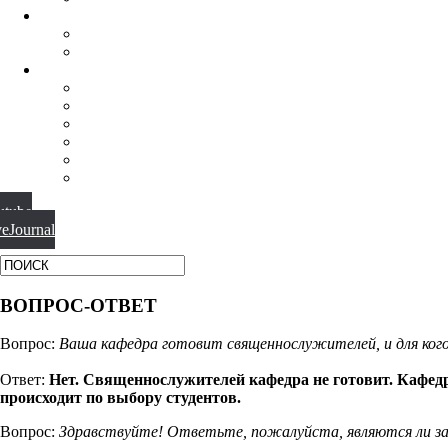
НАУЧНАЯ ДЕЯТЕЛЬНОСТЬ
КОНФЕРЕНЦИИ
СПЕЦСЕМИНАРЫ
МАТЕРИАЛЫ
БИБЛИОТЕКА
ВИДЕО
ФОТОГАЛЕРЕИ
НОВОСТИ
ПУБЛИКАЦИИ
ВОПРОС-ОТВЕТ
utube
veJournal
ВОПРОС-ОТВЕТ
Вопрос:
Ваша кафедра готовит священнослужителей, и для ког
Ответ:
Нет. Священнослужителей кафедра не готовит. Кафед
происходит по выбору студентов.
Вопрос:
Здравствуйте! Ответьте, пожалуйста, являются ли за