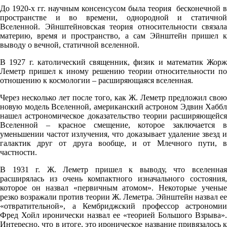
До 1920-х гг. научным консенсусом была теория бесконечной в
пространстве и во времени, однородной и статичной
Вселенной. Эйнштейновская теория относительности связала
материю, время и пространство, а сам Эйнштейн пришел к
выводу о вечной, статичной вселенной.
В 1927 г. католический священник, физик и математик Жорж
Леметр пришел к иному решению теории относительности по
отношению к космологии – расширяющаяся вселенная.
Через несколько лет после того, как Ж. Леметр предложил свою
новую модель Вселенной, американский астроном Эдвин Хаббл
нашел астрономическое доказательство теории расширяющейся
Вселенной – красное смещение, которое заключается в
уменьшении частот излучения, что доказывает удаление звезд и
галактик друг от друга вообще, и от Млечного пути, в
частности.
В 1931 г. Ж. Леметр пришел к выводу, что вселенная
расширялась из очень компактного изначального состояния,
которое он назвал «первичным атомом». Некоторые ученые
резко возражали против теории Ж. Леметра. Эйнштейн назвал ее
«отвратительной», а Кембриджский профессор астрономии
Фред Хойл иронически назвал ее «теорией Большого Взрыва».
Интересно, что в итоге, это ироническое название привязалось к