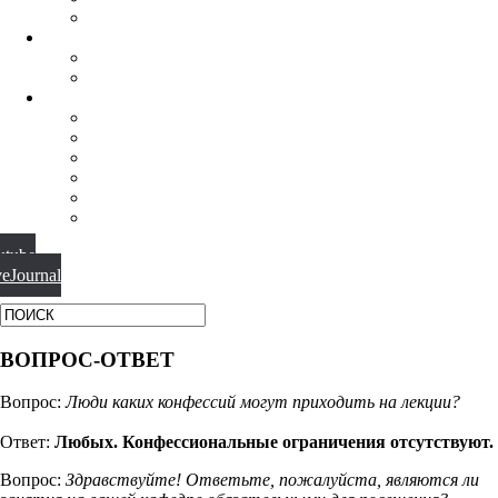
ФИЛОСОФИЯ РЕЛИГИИ
НАУЧНАЯ ДЕЯТЕЛЬНОСТЬ
КОНФЕРЕНЦИИ
СПЕЦСЕМИНАРЫ
МАТЕРИАЛЫ
БИБЛИОТЕКА
ВИДЕО
ФОТОГАЛЕРЕИ
НОВОСТИ
ПУБЛИКАЦИИ
ВОПРОС-ОТВЕТ
utube
veJournal
ВОПРОС-ОТВЕТ
Вопрос:
Люди каких конфессий могут приходить на лекции?
Ответ:
Любых. Конфессиональные ограничения отсутствуют.
Вопрос:
Здравствуйте! Ответьте, пожалуйста, являются ли