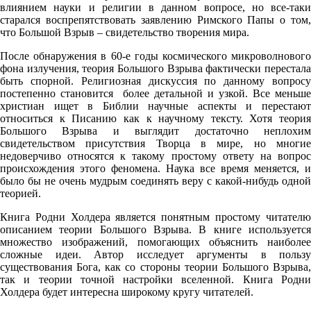
влиянием науки и религии в данном вопросе, но все-таки
старался воспрепятствовать заявлению Римского Папы о том,
что Большой Взрыв – свидетельство творения мира.
После обнаружения в 60-е годы космического микроволнового
фона излучения, теория Большого Взрыва фактически перестала
быть спорной. Религиозная дискуссия по данному вопросу
постепенно становится более детальной и узкой. Все меньше
христиан ищет в Библии научные аспекты и перестают
относиться к Писанию как к научному тексту. Хотя теория
Большого Взрыва и выглядит достаточно неплохим
свидетельством присутствия Творца в мире, но многие
недоверчиво относятся к такому простому ответу на вопрос
происхождения этого феномена. Наука все время меняется, и
было бы не очень мудрым соединять веру с какой-нибудь одной
теорией.
Книга Родни Холдера является понятным простому читателю
описанием теории Большого Взрыва. В книге используется
множество изображений, помогающих объяснить наиболее
сложные идеи. Автор исследует аргументы в пользу
существования Бога, как со стороны теории Большого Взрыва,
так и теории точной настройки вселенной. Книга Родни
Холдера будет интересна широкому кругу читателей.