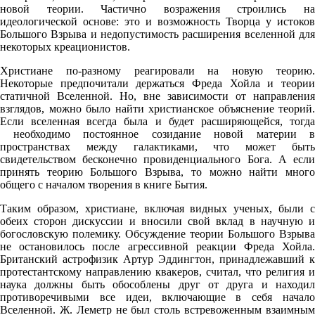
новой теории. Частично возражения строились на
идеологической основе: это и возможность Творца у истоков
Большого Взрыва и недопустимость расширения вселенной для
некоторых креационистов.
Христиане по-разному реагировали на новую теорию.
Некоторые предпочитали держаться Фреда Хойла и теории
статичной Вселенной. Но, вне зависимости от направления
взглядов, можно было найти христианское объяснение теорий.
Если вселенная всегда была и будет расширяющейся, тогда
необходимо постоянное созидание новой материи в
пространствах между галактиками, что может быть
свидетельством бесконечно провиденциального Бога. А если
принять теорию Большого Взрыва, то можно найти много
общего с началом творения в книге Бытия.
Таким образом, христиане, включая видных ученых, были с
обеих сторон дискуссии и вносили свой вклад в научную и
богословскую полемику. Обсуждение теории Большого Взрыва
не остановилось после агрессивной реакции Фреда Хойла.
Британский астрофизик Артур Эддингтон, принадлежавший к
протестантскому направлению квакеров, считал, что религия и
наука должны быть обособлены друг от друга и находил
противоречивыми все идеи, включающие в себя начало
Вселенной. Ж. Леметр не был столь встревоженным взаимным