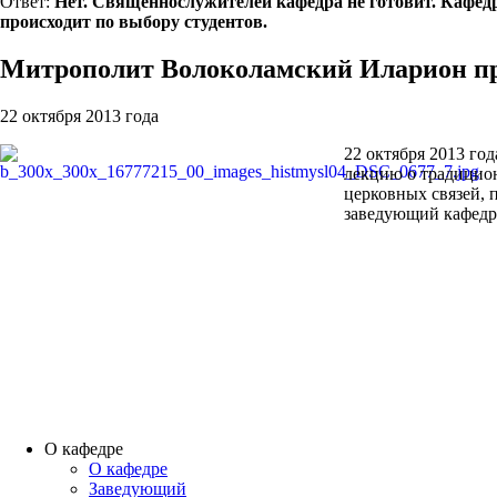
Ответ:
Нет. Священнослужителей кафедра не готовит. Кафед
происходит по выбору студентов.
Митрополит Волоколамский Иларион пр
22 октября 2013 года
22 октября 2013 г
лекцию о традицио
церковных связей, 
заведующий кафед
О кафедре
О кафедре
Заведующий