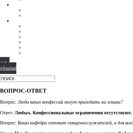
НАУЧНАЯ ДЕЯТЕЛЬНОСТЬ
КОНФЕРЕНЦИИ
СПЕЦСЕМИНАРЫ
МАТЕРИАЛЫ
БИБЛИОТЕКА
ВИДЕО
ФОТОГАЛЕРЕИ
НОВОСТИ
ПУБЛИКАЦИИ
ВОПРОС-ОТВЕТ
utube
veJournal
ВОПРОС-ОТВЕТ
Вопрос:
Люди каких конфессий могут приходить на лекции?
Ответ:
Любых. Конфессиональные ограничения отсутствуют.
Вопрос:
Ваша кафедра готовит священнослужителей, и для ког