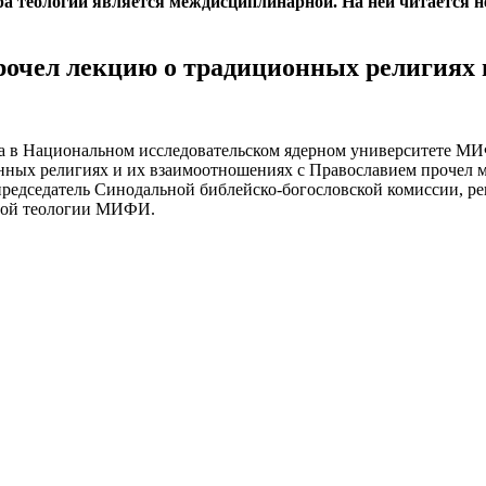
ра теологии является междисциплинарной. На ней читается 
очел лекцию о традиционных религиях 
ода в Национальном исследовательском ядерном университете М
нных религиях и их взаимоотношениях с Православием прочел 
председатель Синодальной библейско-богословской комиссии, р
рой теологии МИФИ.