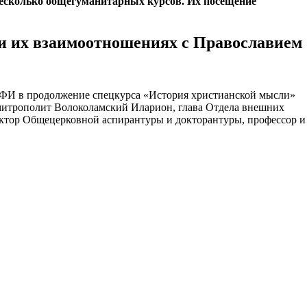
несколько общегуманитарных курсов. Их посещение
и их взаимоотношениях с Православием
ИФИ в продолжение спецкурса «История христианской мысли»
митрополит Волоколамский Иларион, глава Отдела внешних
ектор Общецерковной аспирантуры и докторантуры, профессор и