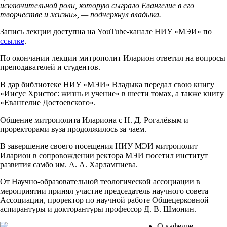
исключительной роли, которую сыграло Евангелие в его
творчестве и жизни», — подчеркнул владыка.
Запись лекции доступна на YouTube-канале НИУ «МЭИ» по
ссылке
.
По окончании лекции митрополит Иларион ответил на вопросы
преподавателей и студентов.
В дар библиотеке НИУ «МЭИ» Владыка передал свою книгу
«Иисус Христос: жизнь и учение» в шести томах, а также книгу
«Евангелие Достоевского».
Общение митрополита Илариона с Н. Д. Рогалёвым и
проректорами вуза продолжилось за чаем.
В завершение своего посещения НИУ МЭИ митрополит
Иларион в сопровождении ректора МЭИ посетил институт
развития самбо им. А. А. Харлампиева.
От Научно-образовательной теологической ассоциации в
мероприятии принял участие председатель научного совета
Ассоциации, проректор по научной работе Общецерковной
аспирантуры и докторантуры профессор Д. В. Шмонин.
О кафедре