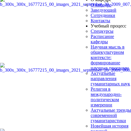
О кафедре
Заведующий
Сотрудники
Контакты
Учебный процесс
Спецкурсы
Расписание
кафедры
Научная мысль в
общекультурном
контексте:
формирование
научных программ
Актуальные
направления
гуманитарных наук
Религия в
международно-
политическом
измерении
Актуальные тренды
современной
гуманитаристики
Новейшая история