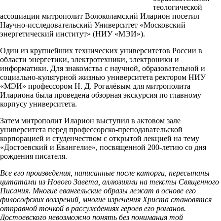
теологической
ассоциации митрополит Волоколамский Иларион посетил
Научно-исследовательский Университет «Московский
энергетический институт» (НИУ «МЭИ»).
Один из крупнейших технических университетов России в
области энергетики, электротехники, электроники и
информатики. Для знакомства с научной, образовательной и
социально-культурной жизнью университета ректором НИУ
«МЭИ» профессором Н. Д. Рогалёвым для митрополита
Илариона была проведена обзорная экскурсия по главному
корпусу университета.
Затем митрополит Иларион выступил в актовом зале
университета перед профессорско-преподавательской
корпорацией и студенчеством с открытой лекцией на тему
«Достоевский и Евангелие», посвященной 200-летию со дня
рождения писателя.
Все его произведения, написанные после каторги, пересыпаны
цитатами из Нового Завета, аллюзиями на тексты Священного
Писания. Многие евангельские образы лежат в основе его
философских воззрений, многие изречения Христа становятся
отправной точкой в рассуждениях героев его романов.
Достоевского невозможно понять без понимания той