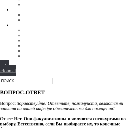
ФИЛОСОФИЯ РЕЛИГИИ
НАУЧНАЯ ДЕЯТЕЛЬНОСТЬ
КОНФЕРЕНЦИИ
СПЕЦСЕМИНАРЫ
МАТЕРИАЛЫ
БИБЛИОТЕКА
ВИДЕО
ФОТОГАЛЕРЕИ
НОВОСТИ
ПУБЛИКАЦИИ
ВОПРОС-ОТВЕТ
utube
veJournal
ВОПРОС-ОТВЕТ
Вопрос:
Здравствуйте! Ответьте, пожалуйста, являются ли
занятия на вашей кафедре обязательными для посещения?
Ответ:
Нет. Они факультативны и являются спецкурсами по
выбору. Естественно, если Вы выбираете их, то конечные