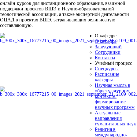
онлайн-курсов для дистанционного образования, взаимной
поддержки проектов ВШЭ и Научно-образовательной
теологической ассоциации, а также экспертной деятельности
ОЦАД в проектах ВШЭ, затрагивающих религиозную
составляющую.
О кафедре
О кафедре
Заведующий
Сотрудники
Контакты
Учебный процесс
Спецкурсы
Расписание
кафедры
Научная мысль в
общекультурном
контексте:
формирование
научных программ
Актуальные
направления
гуманитарных наук
Религия в
международно-