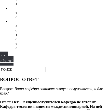
ФИЛОСОФИЯ РЕЛИГИИ
НАУЧНАЯ ДЕЯТЕЛЬНОСТЬ
КОНФЕРЕНЦИИ
СПЕЦСЕМИНАРЫ
МАТЕРИАЛЫ
БИБЛИОТЕКА
ВИДЕО
ФОТОГАЛЕРЕИ
НОВОСТИ
ПУБЛИКАЦИИ
ВОПРОС-ОТВЕТ
utube
veJournal
ВОПРОС-ОТВЕТ
Вопрос:
Ваша кафедра готовит священнослужителей, и для
кого?
Ответ:
Нет. Священнослужителей кафедра не готовит.
Кафедра теологии является междисциплинарной. На ней