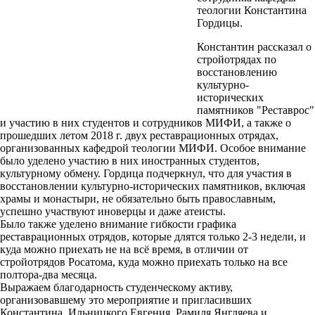
теологии Константина
Гордиц
ы.
Константин рассказал о
стройотрядах по
восстановлению
культурно-
исторических
памятников "Реставрос"
и участию в них студентов и сотрудников МИФИ, а также о
прошедших летом 2018 г. двух реставрационных отрядах,
организованных кафедрой теологии МИФИ. Особое внимание
было уделено участию в них иностранных студентов,
культурному обмену. Гордица подчеркнул, что для участия в
восстановлении культурно-исторических памятников, включая
храмы и монастыри, не обязательно быть православным,
успешно участвуют иноверцы и даже атеисты.
Было также уделено внимание гибкости графика
реставрационных отрядов, которые длятся только 2-3 недели, и
куда можно приехать не на всё время, в отличии от
стройотрядов Росатома, куда можно приехать только на все
полтора-два месяца.
Выражаем благодарность студенческому активу,
организовавшему это мероприятие и пригласивших
Константина, Ильницкого Евгения, Рамиля Янгляева и