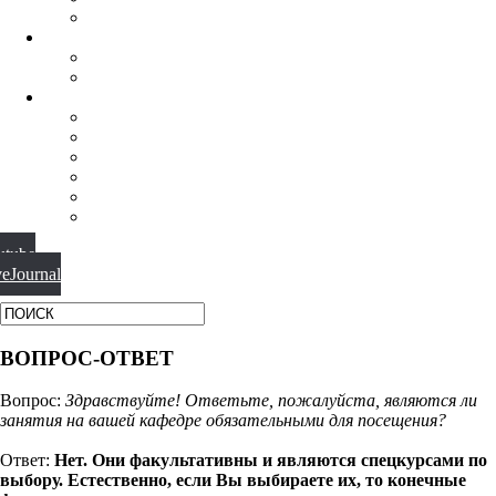
ФИЛОСОФИЯ РЕЛИГИИ
НАУЧНАЯ ДЕЯТЕЛЬНОСТЬ
КОНФЕРЕНЦИИ
СПЕЦСЕМИНАРЫ
МАТЕРИАЛЫ
БИБЛИОТЕКА
ВИДЕО
ФОТОГАЛЕРЕИ
НОВОСТИ
ПУБЛИКАЦИИ
ВОПРОС-ОТВЕТ
utube
veJournal
ВОПРОС-ОТВЕТ
Вопрос:
Здравствуйте! Ответьте, пожалуйста, являются ли
занятия на вашей кафедре обязательными для посещения?
Ответ:
Нет. Они факультативны и являются спецкурсами по
выбору. Естественно, если Вы выбираете их, то конечные