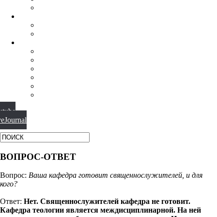
ФИЛОСОФИЯ РЕЛИГИИ
НАУЧНАЯ ДЕЯТЕЛЬНОСТЬ
КОНФЕРЕНЦИИ
СПЕЦСЕМИНАРЫ
МАТЕРИАЛЫ
БИБЛИОТЕКА
ВИДЕО
ФОТОГАЛЕРЕИ
НОВОСТИ
ПУБЛИКАЦИИ
ВОПРОС-ОТВЕТ
utube
veJournal
ВОПРОС-ОТВЕТ
Вопрос:
Ваша кафедра готовит священнослужителей, и для
кого?
Ответ:
Нет. Священнослужителей кафедра не готовит.
Кафедра теологии является междисциплинарной. На ней