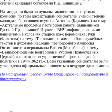
степени кандидата богословия И.Д. Кашицыну.
На заседании были заслушаны заключения экспертных
комиссий по трем диссертациям соискателей ученой степени
кандидата богословия: игумена Антония (Кадышева) на тему
«Актуальные проблемы пастырской работы священников
Русской Православной Церкви с ВИЧ-инфицированными
пациентами в условиях стационара»; иеромонаха Луки
(Филатова) на тему «Толкование псалмов и богослужебных
текстов в духовном наследии преподобного Амвросия
Оптинского» и иеродиакона Елисея (Меняйлова) на тему
«Взаимоотношение Болгарской и Русской Православных
Церквей в контексте государственной вероисповедной
политики в 1944-1962 гг.». Всем указанным соискателям были
утверждены официальные оппоненты и ведущие организации.
По материалам пресс-службы Общецерковной аспирантуры и
докторантуры