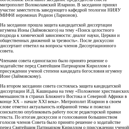
митрополит Волоколамский Иларион. В заседании принял
участие заместитель заведующего кафедрой теологии НИЯУ
МИФИ иеромонах Родион (Ларионов).
На заседании прошла защита кандидатской диссертации
игумена Ионы (Займовского) на тему «Поиск целостного
подхода к химической зависимости: диалог науки, Церкви и
общественных движений за трезвость». После дискуссии
диссертант ответил на вопросы членов Диссертационного
совета.
Членами совета единогласно было принято решение о
ходатайстве перед Святейшим Патриархом Кириллом о
присуждении ученой степени кандидата богословия игумену
Ионе (Займовскому).
На втором заседании совета состоялась защита кандидатской
диссертации И.Д. Кашицына на тему «Положение христианских
меньшинств в странах Ближнего Востока и Северной Африки в
конце XX – начале XXI века». Митрополит Иларион в своем
слове отметил актуальность избранной темы и пожелал
соискателю опубликовать работу после редакторской правки
текста. По итогам дискуссии и голосования большинством
голосов членов Совета было принято решение о ходатайстве
перед Святейшим Патриархом Кириллом о присуждении ученой