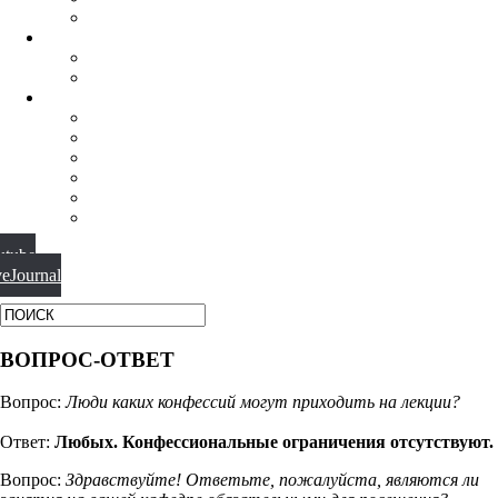
ФИЛОСОФИЯ РЕЛИГИИ
НАУЧНАЯ ДЕЯТЕЛЬНОСТЬ
КОНФЕРЕНЦИИ
СПЕЦСЕМИНАРЫ
МАТЕРИАЛЫ
БИБЛИОТЕКА
ВИДЕО
ФОТОГАЛЕРЕИ
НОВОСТИ
ПУБЛИКАЦИИ
ВОПРОС-ОТВЕТ
utube
veJournal
ВОПРОС-ОТВЕТ
Вопрос:
Люди каких конфессий могут приходить на лекции?
Ответ:
Любых. Конфессиональные ограничения отсутствуют.
Вопрос:
Здравствуйте! Ответьте, пожалуйста, являются ли