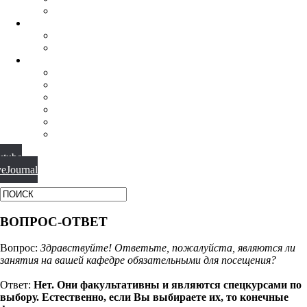
ФИЛОСОФИЯ РЕЛИГИИ
НАУЧНАЯ ДЕЯТЕЛЬНОСТЬ
КОНФЕРЕНЦИИ
СПЕЦСЕМИНАРЫ
МАТЕРИАЛЫ
БИБЛИОТЕКА
ВИДЕО
ФОТОГАЛЕРЕИ
НОВОСТИ
ПУБЛИКАЦИИ
ВОПРОС-ОТВЕТ
utube
veJournal
ВОПРОС-ОТВЕТ
Вопрос:
Здравствуйте! Ответьте, пожалуйста, являются ли
занятия на вашей кафедре обязательными для посещения?
Ответ:
Нет. Они факультативны и являются спецкурсами по
выбору. Естественно, если Вы выбираете их, то конечные