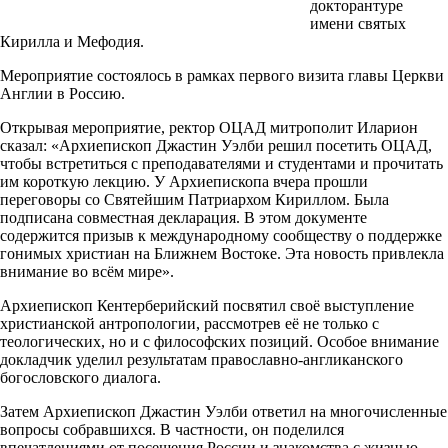
докторантуре
имени святых
Кирилла и Мефодия.
Мероприятие состоялось в рамках первого визита главы Церкви
Англии в Россию.
Открывая мероприятие, ректор ОЦАД митрополит Иларион
сказал: «Архиепископ Джастин Уэлби решил посетить ОЦАД,
чтобы встретиться с преподавателями и студентами и прочитать
им короткую лекцию. У Архиепископа вчера прошли
переговоры со Святейшим Патриархом Кириллом. Была
подписана совместная декларация. В этом документе
содержится призыв к международному сообществу о поддержке
гонимых христиан на Ближнем Востоке. Эта новость привлекла
внимание во всём мире».
Архиепископ Кентерберийский посвятил своё выступление
христианской антропологии, рассмотрев её не только с
теологических, но и с философских позиций. Особое внимание
докладчик уделил результатам православно-англиканского
богословского диалога.
Затем Архиепископ Джастин Уэлби ответил на многочисленные
вопросы собравшихся. В частности, он поделился
впечатлениями от посещения России и знакомства с жизнью