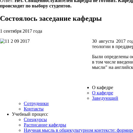
Ответ:
Нет. Священнослужителей кафедра не готовит. Кафед
происходит по выбору студентов.
Состоялось заседание кафедры
1 сентября 2017 года
30 августа 2017 г
теологии в преддве
Были определены ос
в том числе введе
мысли" на английск
О кафедре
О кафедре
Заведующий
Сотрудники
Контакты
Учебный процесс
Спецкурсы
Расписание кафедры
Научная мысль в общекультурном контексте: форми