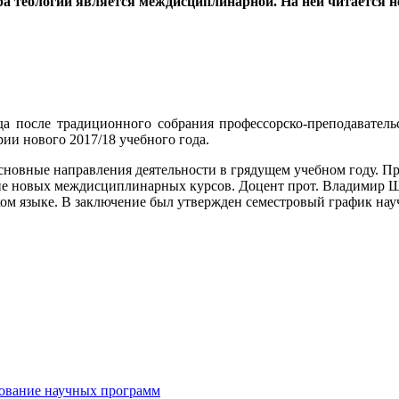
ра теологии является междисциплинарной. На ней читается 
ода после традиционного собрания профессорско-преподават
рии нового 2017/18 учебного года.
новные направления деятельности в грядущем учебном году. Пр
ние новых междисциплинарных курсов. Доцент прот. Владимир Ш
ом языке. В заключение был утвержден семестровый график на
рование научных программ