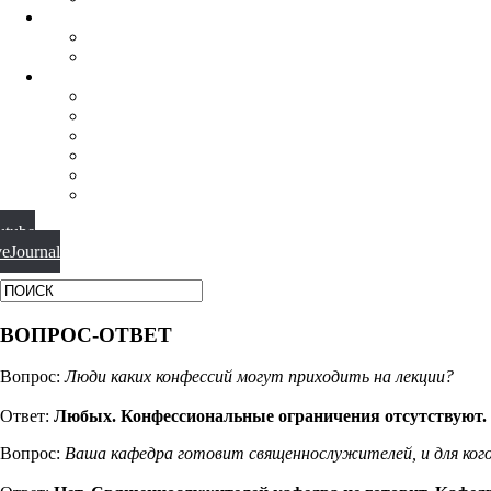
НАУЧНАЯ ДЕЯТЕЛЬНОСТЬ
КОНФЕРЕНЦИИ
СПЕЦСЕМИНАРЫ
МАТЕРИАЛЫ
БИБЛИОТЕКА
ВИДЕО
ФОТОГАЛЕРЕИ
НОВОСТИ
ПУБЛИКАЦИИ
ВОПРОС-ОТВЕТ
utube
veJournal
ВОПРОС-ОТВЕТ
Вопрос:
Люди каких конфессий могут приходить на лекции?
Ответ:
Любых. Конфессиональные ограничения отсутствуют.
Вопрос:
Ваша кафедра готовит священнослужителей, и для ког