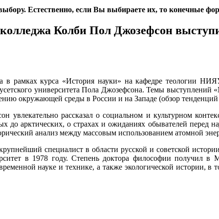
ыбору. Естественно, если Вы выбираете их, то конечные фо
и колледжа Колби Пол Джозефсон выступ
ода в рамках курса «История науки» на кафедре теологии 
усетского университета Пола Джозефсона. Темы выступлений 
нию окружающей среды в России и на Западе (обзор тенденций о
он увлекательно рассказал о социальном и культурном контек
ых до арктических, о страхах и ожиданиях обывателей перед н
орический анализ между массовым использованием атомной э
рупнейший специалист в области русской и советской истории
рситет в 1978 году. Степень доктора философии получил в М
временной науке и технике, а также экологической истории, в