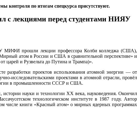
рмы контроля по итогам спецкурса присутствуют.
ил с лекциями перед студентами НИЯУ
НИЯУ МИФИ прошли лекции профессора Колби колледжа (США),
«Мирный атом в России и США в сравнительной перспективе» и
т царей и Рузвельта до Путина и Трампа)».
сте разработки проектов использования атомной энергии — от
аучно-исследовательскими проектами в атомной отрасли, провёл
нергии в промышленности СССР и США.
, истории науки и технологии ХХ века, науковедения. Окончил
ассачусетском технологическом институте в 1987 году. Автор
 том числе книги «Красный атом» о мирных ядерных программах