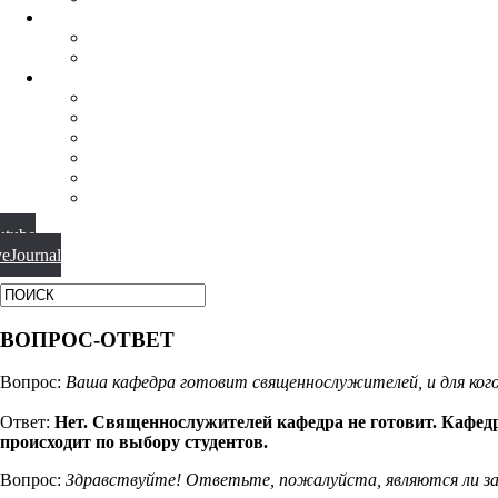
НАУЧНАЯ ДЕЯТЕЛЬНОСТЬ
КОНФЕРЕНЦИИ
СПЕЦСЕМИНАРЫ
МАТЕРИАЛЫ
БИБЛИОТЕКА
ВИДЕО
ФОТОГАЛЕРЕИ
НОВОСТИ
ПУБЛИКАЦИИ
ВОПРОС-ОТВЕТ
utube
veJournal
ВОПРОС-ОТВЕТ
Вопрос:
Ваша кафедра готовит священнослужителей, и для ког
Ответ:
Нет. Священнослужителей кафедра не готовит. Кафед
происходит по выбору студентов.
Вопрос:
Здравствуйте! Ответьте, пожалуйста, являются ли за