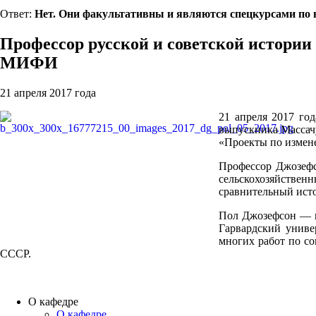
Ответ:
Нет. Они факультативны и являются спецкурсами по в
Профессор русской и советской истори
МИФИ
21 апреля 2017 года
21 апреля 2017 г
выпускника Массач
«Проекты по измене
Профессор Джозефс
сельскохозяйственн
сравнительный ист
Пол Джозефсон — к
Гарвардский униве
многих работ по со
СССР.
О кафедре
О кафедре