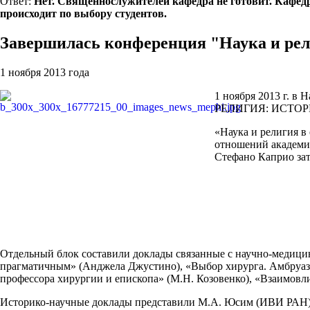
Ответ:
Нет. Священнослужителей кафедра не готовит. Кафед
происходит по выбору студентов.
Завершилась конференция "Наука и р
1 ноября 2013 года
1 ноября 2013 г. 
РЕЛИГИЯ: ИСТО
«Наука и религия в
отношений академи
Стефано Каприо за
Отдельный блок составили доклады связанные с научно-медицинс
прагматичным» (Анджела Джустино), «Выбор хирурга. Амбруаз П
профессора хирургии и епископа» (М.Н. Козовенко), «Взаимов
Историко-научные доклады представили М.А. Юсим (ИВИ РАН) «