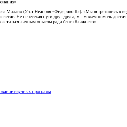
ознания».
еа Милано (Ун-т Неаполя «Федерико II»): «Мы встретились в ве
ячелетие. Не пересекая пути друг друга, мы можем помочь достич
обогатиться личным опытом ради блага ближнего».
рование научных программ