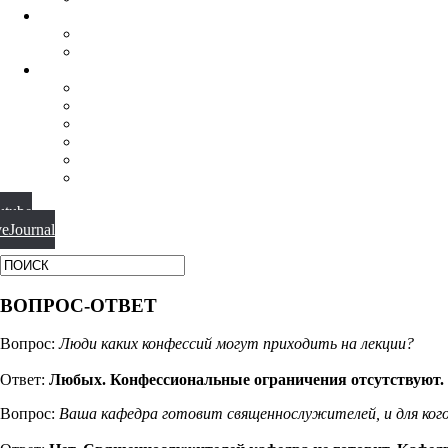
НАУЧНАЯ ДЕЯТЕЛЬНОСТЬ
КОНФЕРЕНЦИИ
СПЕЦСЕМИНАРЫ
МАТЕРИАЛЫ
БИБЛИОТЕКА
ВИДЕО
ФОТОГАЛЕРЕИ
НОВОСТИ
ПУБЛИКАЦИИ
ВОПРОС-ОТВЕТ
utube
veJournal
ВОПРОС-ОТВЕТ
Вопрос:
Люди каких конфессий могут приходить на лекции?
Ответ:
Любых. Конфессиональные ограничения отсутствуют.
Вопрос:
Ваша кафедра готовит священнослужителей, и для ког