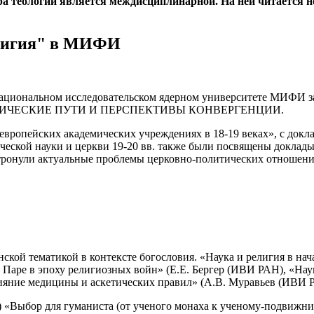
ра теологии является междисциплинарной. На ней читается 
елигия" в МИФИ
в Национальном исследовательском ядерном университете МИФИ
РИЧЕСКИЕ ПУТИ И ПЕРСПЕКТИВЫ КОНВЕРГЕНЦИИ.
 европейских академических учреждениях в 18-19 веках», с докл
ческой науки и церкви 19-20 вв. также были посвящены доклад
тронули актуальные проблемы церковно-политических отношений
кой тематикой в контексте богословия. «Наука и религия в нача
аре в эпоху религиозных войн» (Е.Е. Бергер (ИВИ РАН), «Наук
лияние медицины и аскетических правил» (А.В. Муравьев (ИВИ 
Выбор для гуманиста (от ученого монаха к ученому-подвижнику