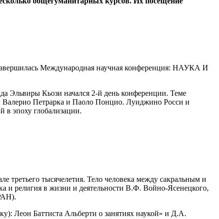
несколько общегуманитарных курсов. Их посещение
 завершилась Международная научная конференция: НАУКА И
ада Эльвиры Кьози начался 2-й день конференции. Теме
ы Валерио Петрарка и Паоло Понцио. Луиджино Росси и
 в эпоху глобализации.
ле третьего тысячелетия. Тело человека между сакральным и
а и религия в жизни и деятельности В.Ф. Войно-Ясенецкого,
РАН).
): Леон Баттиста Альберти о занятиях наукой» и Д.А.