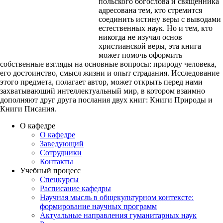
польского богослова и священника
адресована тем, кто стремится
соединить истину веры с выводами
естественных наук. Но и тем, кто
никогда не изучал основ
христианской веры, эта книга
может помочь оформить
собственные взгляды на основные вопросы: природу человека,
его достоинство, смысл жизни и опыт страдания. Исследование
этого предмета, полагает автор, может открыть перед нами
захватывающий интеллектуальный мир, в котором взаимно
дополняют друг друга послания двух книг: Книги Природы и
Книги Писания.
О кафедре
О кафедре
Заведующий
Сотрудники
Контакты
Учебный процесс
Спецкурсы
Расписание кафедры
Научная мысль в общекультурном контексте:
формирование научных программ
Актуальные направления гуманитарных наук