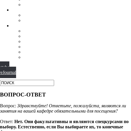
ФИЛОСОФИЯ РЕЛИГИИ
НАУЧНАЯ ДЕЯТЕЛЬНОСТЬ
КОНФЕРЕНЦИИ
СПЕЦСЕМИНАРЫ
МАТЕРИАЛЫ
БИБЛИОТЕКА
ВИДЕО
ФОТОГАЛЕРЕИ
НОВОСТИ
ПУБЛИКАЦИИ
ВОПРОС-ОТВЕТ
utube
veJournal
ВОПРОС-ОТВЕТ
Вопрос:
Здравствуйте! Ответьте, пожалуйста, являются ли
занятия на вашей кафедре обязательными для посещения?
Ответ:
Нет. Они факультативны и являются спецкурсами по
выбору. Естественно, если Вы выбираете их, то конечные