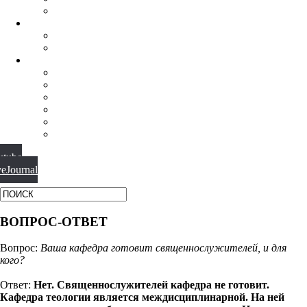
ФИЛОСОФИЯ РЕЛИГИИ
НАУЧНАЯ ДЕЯТЕЛЬНОСТЬ
КОНФЕРЕНЦИИ
СПЕЦСЕМИНАРЫ
МАТЕРИАЛЫ
БИБЛИОТЕКА
ВИДЕО
ФОТОГАЛЕРЕИ
НОВОСТИ
ПУБЛИКАЦИИ
ВОПРОС-ОТВЕТ
utube
veJournal
ВОПРОС-ОТВЕТ
Вопрос:
Ваша кафедра готовит священнослужителей, и для
кого?
Ответ:
Нет. Священнослужителей кафедра не готовит.
Кафедра теологии является междисциплинарной. На ней