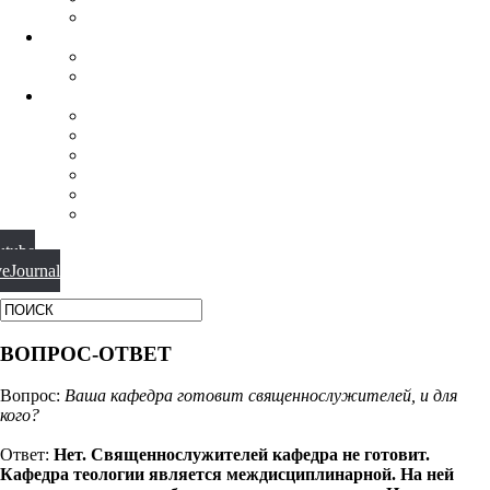
ФИЛОСОФИЯ РЕЛИГИИ
НАУЧНАЯ ДЕЯТЕЛЬНОСТЬ
КОНФЕРЕНЦИИ
СПЕЦСЕМИНАРЫ
МАТЕРИАЛЫ
БИБЛИОТЕКА
ВИДЕО
ФОТОГАЛЕРЕИ
НОВОСТИ
ПУБЛИКАЦИИ
ВОПРОС-ОТВЕТ
utube
veJournal
ВОПРОС-ОТВЕТ
Вопрос:
Ваша кафедра готовит священнослужителей, и для
кого?
Ответ:
Нет. Священнослужителей кафедра не готовит.
Кафедра теологии является междисциплинарной. На ней